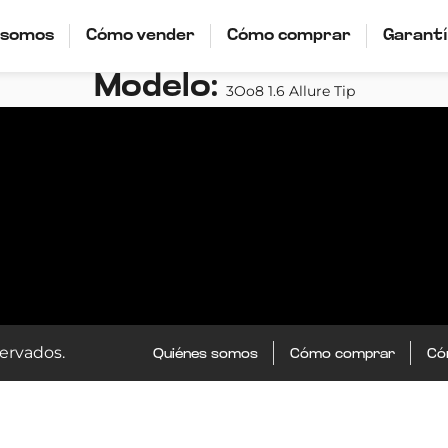
 somos
Cómo vender
Cómo comprar
Garant
Modelo:
3Oo8 1.6 Allure Tip
ervados.
Quiénes somos
Cómo comprar
Có