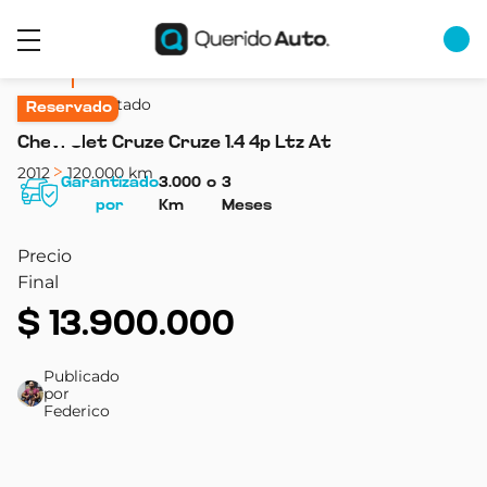
Volver al listado
Reservado
Chevrolet Cruze Cruze 1.4 4p Ltz At
2012
120.000 km
Garantizado
3.000
o
3
por
Km
Meses
Precio
Final
$
13.900.000
Publicado
por
Federico
Color
Año
kilómetros