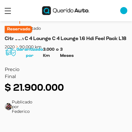
Volver al listado
Reservado
Citroen C 4 Lounge C 4 Lounge 1.6 Hdi Feel Pack L18
2020
90.000 km
Garantizado
3.000
o
3
por
Km
Meses
Precio
Final
$
21.900.000
Publicado
por
Federico
Combustible
Transmisión
Color