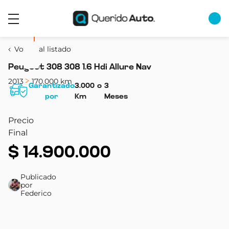
Volver al listado
Peugeot 308 308 1.6 Hdi Allure Nav
2013
170.000 km
Garantizado
3.000
o
3
por
Km
Meses
Precio
Final
$
14.900.000
Publicado
por
Federico
Combustible
Transmisión
Color