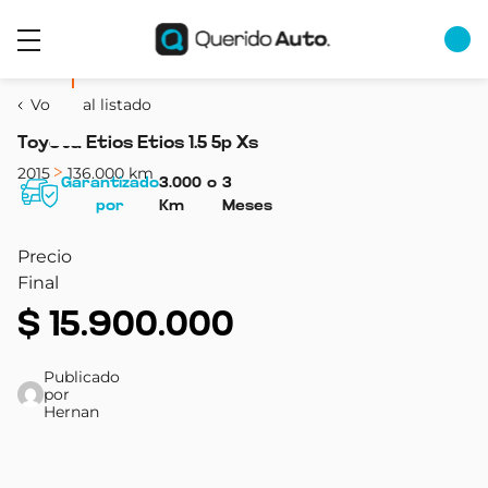
Volver al listado
Toyota Etios Etios 1.5 5p Xs
2015
136.000 km
Garantizado
3.000
o
3
por
Km
Meses
Precio
Final
$
15.900.000
Publicado
por
Hernan
Color
Año
kilómetros