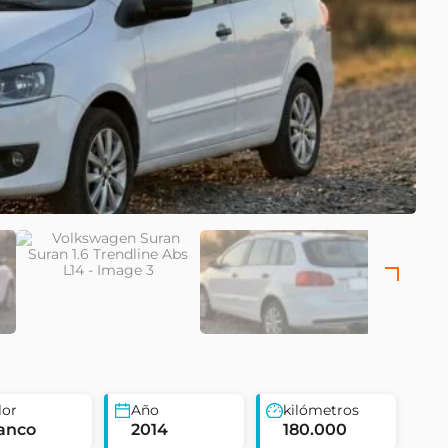
lor
Año
kilómetros
anco
2014
180.000