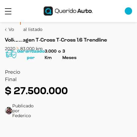
Volver al listado
Volkswagen T-Cross T-Cross 1.6 Trendline
2020
83.000 km
Garantizado
3.000
o
3
por
Km
Meses
Precio
Final
$
27.500.000
Publicado
por
Federico
Combustible
Transmisión
Color